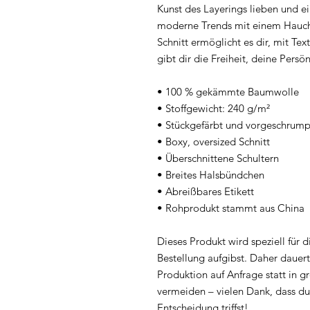
Kunst des Layerings lieben und ei
moderne Trends mit einem Hauch 
Schnitt ermöglicht es dir, mit Tex
gibt dir die Freiheit, deine Persö
• 100 % gekämmte Baumwolle
• Stoffgewicht: 240 g/m²
• Stückgefärbt und vorgeschrump
• Boxy, oversized Schnitt
• Überschnittene Schultern
• Breites Halsbündchen
• Abreißbares Etikett
• Rohprodukt stammt aus China
Dieses Produkt wird speziell für d
Bestellung aufgibst. Daher dauert
Produktion auf Anfrage statt in g
vermeiden – vielen Dank, dass du
Entscheidung triffst!