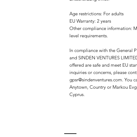
Age restrictions: For adults
EU Warranty: 2 years
Other compliance information: Me
level requirements.
In compliance with the General P
and 
SINDEN VENTURES LIMITE
offered are safe and meet EU stan
gpsr@sindenventures.com
. You c
Anytown, Country
 or
Markou Evge
Cyprus.