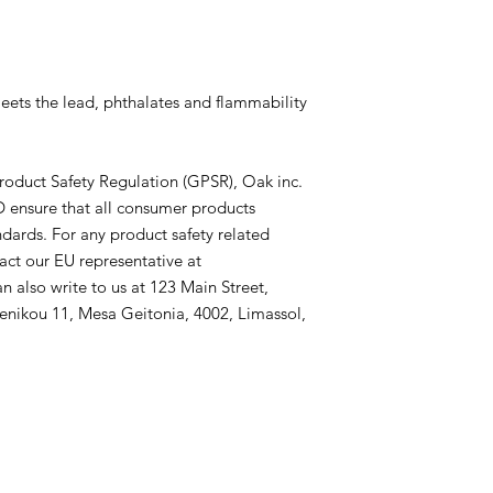
ets the lead, phthalates and flammability 
roduct Safety Regulation (GPSR), 
Oak inc.
D
 ensure that all consumer products 
dards. For any product safety related 
inquiries or concerns, please contact our EU representative at 
an also write to us at 
123 Main Street,
nikou 11, Mesa Geitonia, 4002, Limassol,